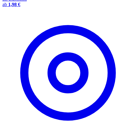
ab
1,98 €