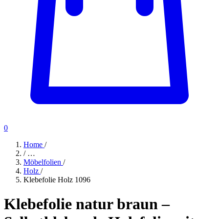
0
Home
/
/
…
Möbelfolien
/
Holz
/
Klebefolie Holz 1096
Klebefolie natur braun –