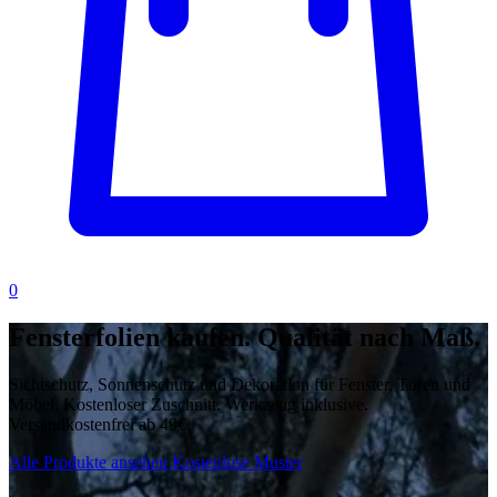
0
Fensterfolien kaufen.
Qualität nach Maß.
Sichtschutz, Sonnenschutz und Dekoration für Fenster, Türen und
Möbel. Kostenloser Zuschnitt. Werkzeug inklusive.
Versandkostenfrei ab 49€.
Alle Produkte ansehen
Kostenlose Muster