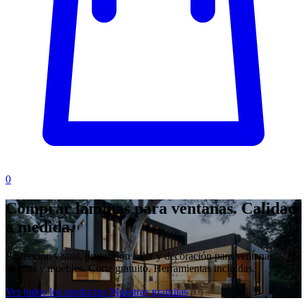
0
Comprar láminas para ventanas.
Calidad
a medida.
Protección visual, protección solar y decoración para ventanas,
puertas y muebles. Corte gratuito. Herramientas incluidas.
Ver todos los productos
Muestras gratuitas