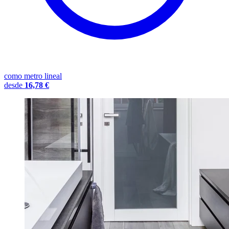
como metro lineal
desde
16,78 €