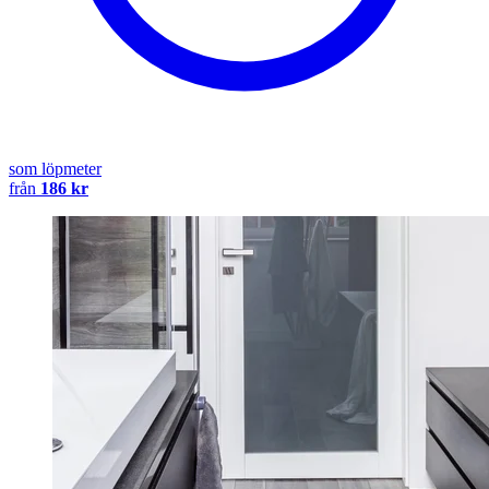
som löpmeter
från
186 kr