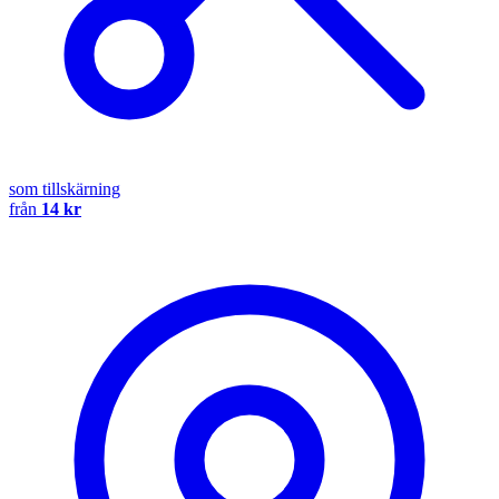
som tillskärning
från
14 kr