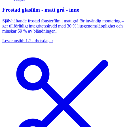
Frostad glasfilm - matt grå - inne
Självhäftande frostad fönsterfilm i matt grå för invändig montering –
ger tillförlitligt integritetsskydd med 30 % ljusgenomsläpplighet och
minskar 59 % av bländningen.
Leveranstid: 1-2 arbetsdagar