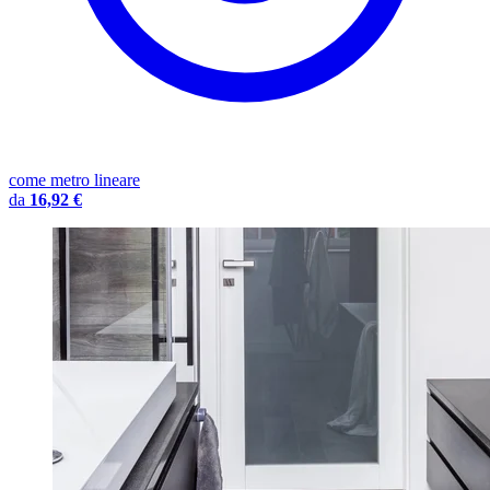
come metro lineare
da
16,92 €