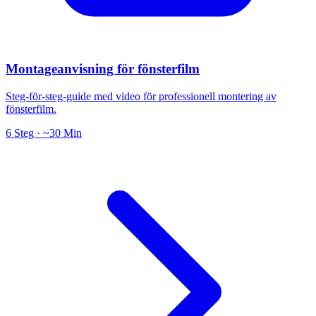
Montageanvisning för fönsterfilm
Steg-för-steg-guide med video för professionell montering av
fönsterfilm.
6 Steg · ~30 Min