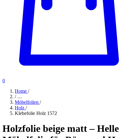
0
Home
/
/
…
Möbelfolien
/
Holz
/
Klebefolie Holz 1572
Holzfolie beige matt – Helle