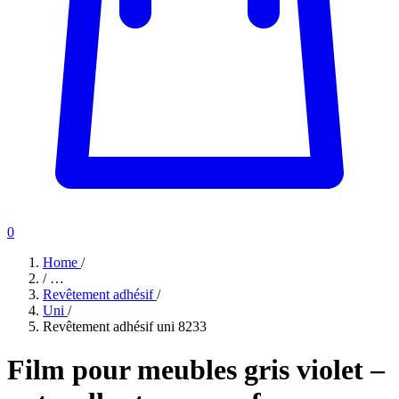
0
Home
/
/
…
Revêtement adhésif
/
Uni
/
Revêtement adhésif uni 8233
Film pour meubles gris violet –