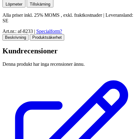
Löpmeter
Tillskärning
Alla priser inkl.
25% MOMS
, exkl. fraktkostnader
|
Leveransland:
SE
Art.nr.: af-8233
|
Specialform?
Beskrivning
Produktsäkerhet
Kundrecensioner
Denna produkt har inga recensioner ännu.