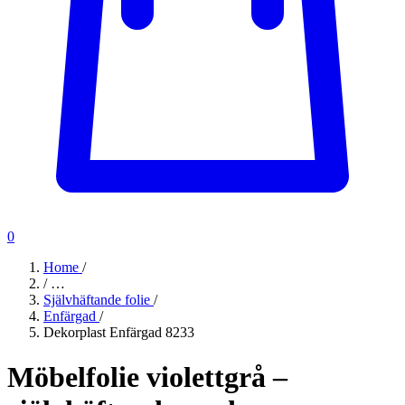
0
Home
/
/
…
Självhäftande folie
/
Enfärgad
/
Dekorplast Enfärgad 8233
Möbelfolie violettgrå –