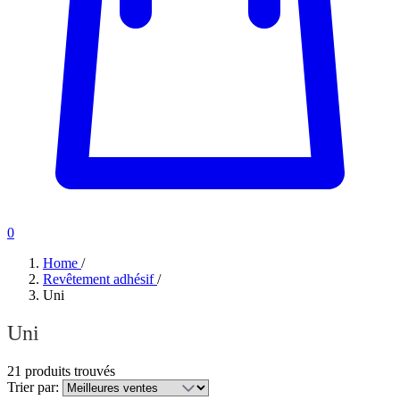
0
Home
/
Revêtement adhésif
/
Uni
Uni
21 produits trouvés
Trier par: