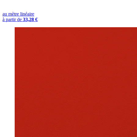
au mètre linéaire
à partir de
33,28 €