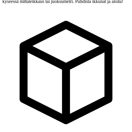
kyseessä mittaleikkaus tai juoksumetri. Puhdista ikkunat ja aloita!