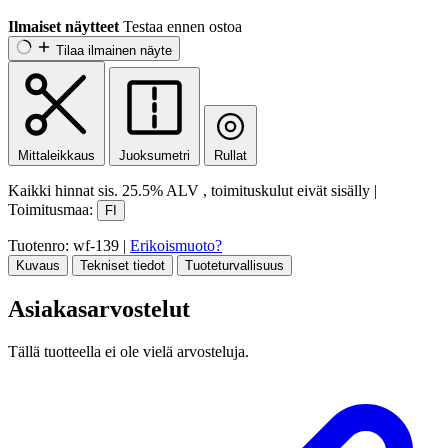
Ilmaiset näytteet
Testaa ennen ostoa
Tilaa ilmainen näyte
Mittaleikkaus
Juoksumetri
Rullat
Kaikki hinnat sis.
25.5% ALV
, toimituskulut eivät sisälly
|
Toimitusmaa:
FI
Tuotenro: wf-139
|
Erikoismuoto?
Kuvaus
Tekniset tiedot
Tuoteturvallisuus
Asiakasarvostelut
Tällä tuotteella ei ole vielä arvosteluja.