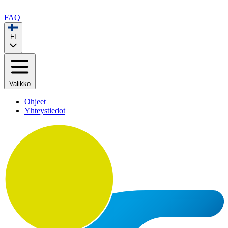
FAQ
FI
Valikko
Ohjeet
Yhteystiedot