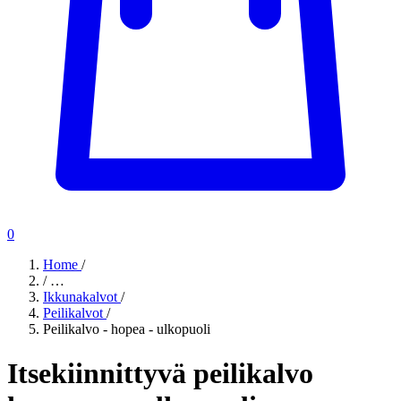
0
Home
/
/
…
Ikkunakalvot
/
Peilikalvot
/
Peilikalvo - hopea - ulkopuoli
Itsekiinnittyvä peilikalvo