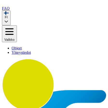
FAQ
FI
Valikko
Ohjeet
Yhteystiedot