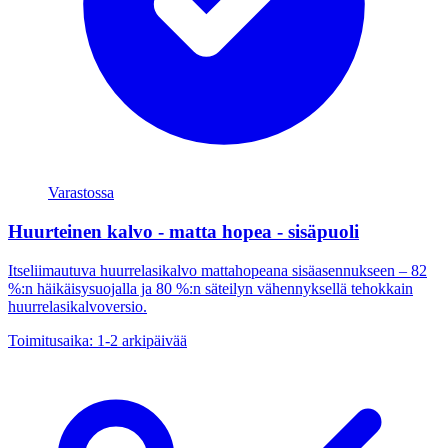
Varastossa
Huurteinen kalvo - matta hopea - sisäpuoli
Itseliimautuva huurrelasikalvo mattahopeana sisäasennukseen – 82
%:n häikäisysuojalla ja 80 %:n säteilyn vähennyksellä tehokkain
huurrelasikalvoversio.
Toimitusaika: 1-2 arkipäivää