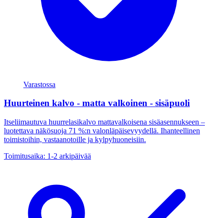
Varastossa
Huurteinen kalvo - matta valkoinen - sisäpuoli
Itseliimautuva huurrelasikalvo mattavalkoisena sisäasennukseen –
luotettava näkösuoja 71 %:n valonläpäisevyydellä. Ihanteellinen
toimistoihin, vastaanotoille ja kylpyhuoneisiin.
Toimitusaika: 1-2 arkipäivää