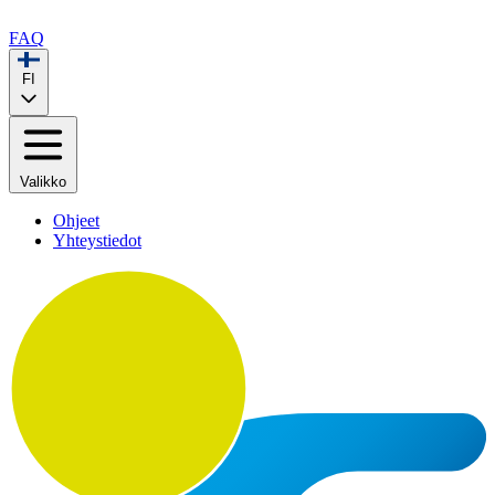
FAQ
FI
Valikko
Ohjeet
Yhteystiedot