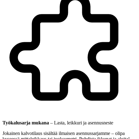
Työkalusarja mukana
–
Lasta, leikkuri ja asennusneste
Jokainen kalvotilaus sisältää ilmaisen asennussarjamme – olipa
kyseessä mittaleikkaus tai juoksumetri. Puhdista ikkunat ja aloita!