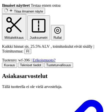
Ilmaiset näytteet
Testaa ennen ostoa
Tilaa ilmainen näyte
Mittaleikkaus
Juoksumetri
Rullat
Kaikki hinnat sis.
25.5% ALV
, toimituskulut eivät sisälly
|
Toimitusmaa:
FI
Tuotenro: wf-396
|
Erikoismuoto?
Kuvaus
Tekniset tiedot
Tuoteturvallisuus
Asiakasarvostelut
Tällä tuotteella ei ole vielä arvosteluja.