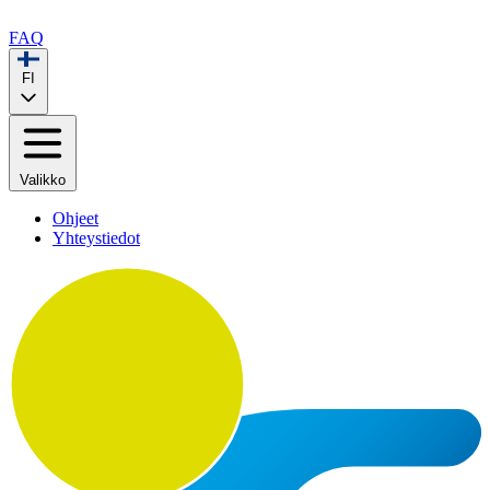
FAQ
FI
Valikko
Ohjeet
Yhteystiedot