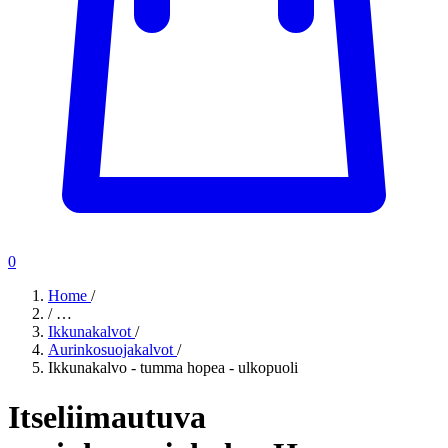
0
Home
/
/
…
Ikkunakalvot
/
Aurinkosuojakalvot
/
Ikkunakalvo - tumma hopea - ulkopuoli
Itseliimautuva