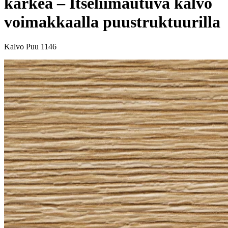
karkea – Itseliimautuva kalvo
voimakkaalla puustruktuurilla
Kalvo Puu 1146