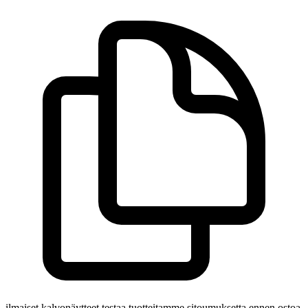
ilmaiset kalvonäytteet
testaa tuotteitamme sitoumuksetta ennen ostoa