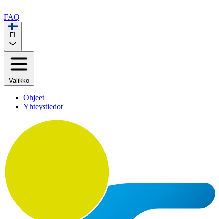
FAQ
FI
Valikko
Ohjeet
Yhteystiedot