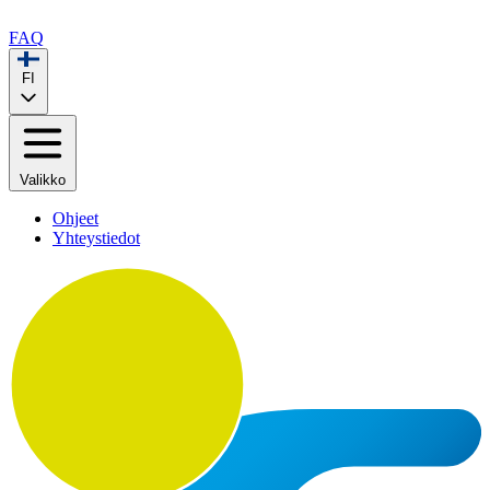
FAQ
FI
Valikko
Ohjeet
Yhteystiedot