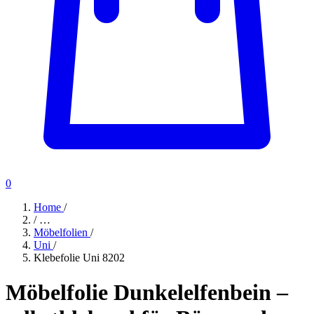
0
Home
/
/
…
Möbelfolien
/
Uni
/
Klebefolie Uni 8202
Möbelfolie Dunkelelfenbein –