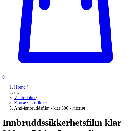
0
Home
/
/
…
Vindusfilm
/
Knuse vakt filmer
/
Anti-innbruddsfilm - klar 300 - interiør
Innbruddssikkerhetsfilm klar