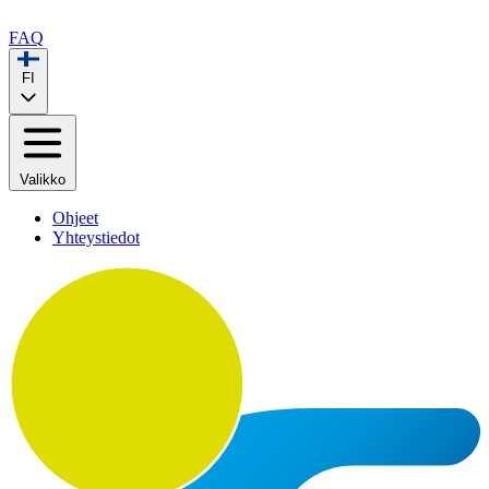
FAQ
FI
Valikko
Ohjeet
Yhteystiedot