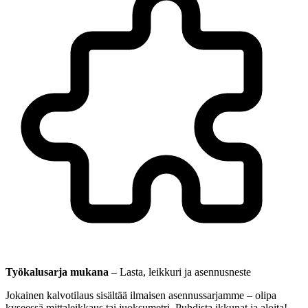
Työkalusarja mukana
–
Lasta, leikkuri ja asennusneste
Jokainen kalvotilaus sisältää ilmaisen asennussarjamme – olipa
kyseessä mittaleikkaus tai juoksumetri. Puhdista ikkunat ja aloita!