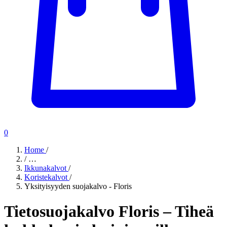
0
Home
/
/
…
Ikkunakalvot
/
Koristekalvot
/
Yksityisyyden suojakalvo - Floris
Tietosuojakalvo Floris – Tiheä