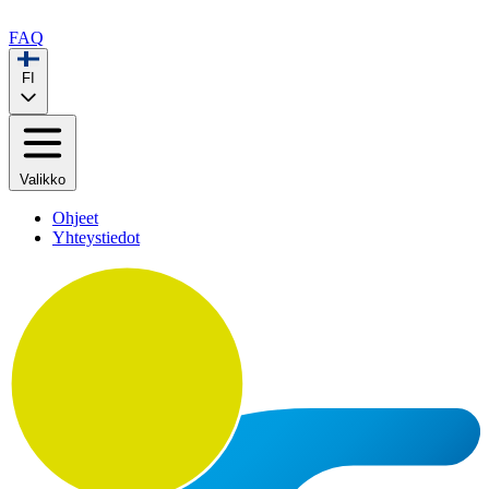
FAQ
FI
Valikko
Ohjeet
Yhteystiedot