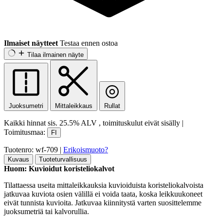
Ilmaiset näytteet
Testaa ennen ostoa
Tilaa ilmainen näyte
Juoksumetri
Mittaleikkaus
Rullat
Kaikki hinnat sis.
25.5% ALV
, toimituskulut eivät sisälly
|
Toimitusmaa:
FI
Tuotenro: wf-709
|
Erikoismuoto?
Kuvaus
Tuoteturvallisuus
Huom: Kuvioidut koristeliokalvot
Tilattaessa useita mittaleikkauksia kuvioiduista koristeliokalvoista
jatkuvaa kuviota osien välillä ei voida taata, koska leikkuukoneet
eivät tunnista kuvioita. Jatkuvaa kiinnitystä varten suosittelemme
juoksumetriä tai kalvorullia.