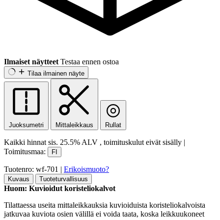
Ilmaiset näytteet
Testaa ennen ostoa
Tilaa ilmainen näyte
Juoksumetri
Mittaleikkaus
Rullat
Kaikki hinnat sis.
25.5% ALV
, toimituskulut eivät sisälly
|
Toimitusmaa:
FI
Tuotenro: wf-701
|
Erikoismuoto?
Kuvaus
Tuoteturvallisuus
Huom: Kuvioidut koristeliokalvot
Tilattaessa useita mittaleikkauksia kuvioiduista koristeliokalvoista
jatkuvaa kuviota osien välillä ei voida taata, koska leikkuukoneet