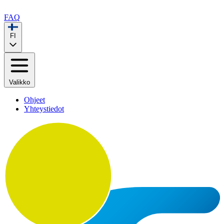
FAQ
FI
Valikko
Ohjeet
Yhteystiedot