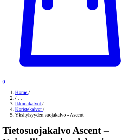
0
Home
/
/
…
Ikkunakalvot
/
Koristekalvot
/
Yksityisyyden suojakalvo - Ascent
Tietosuojakalvo Ascent –