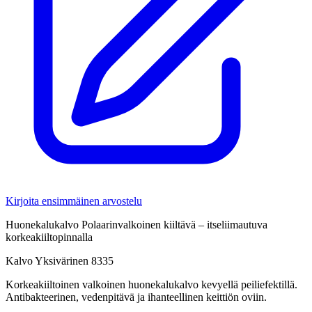
Kirjoita ensimmäinen arvostelu
Huonekalukalvo Polaarinvalkoinen kiiltävä – itseliimautuva
korkeakiiltopinnalla
Kalvo Yksivärinen 8335
Korkeakiiltoinen valkoinen huonekalukalvo kevyellä peiliefektillä.
Antibakteerinen, vedenpitävä ja ihanteellinen keittiön oviin.