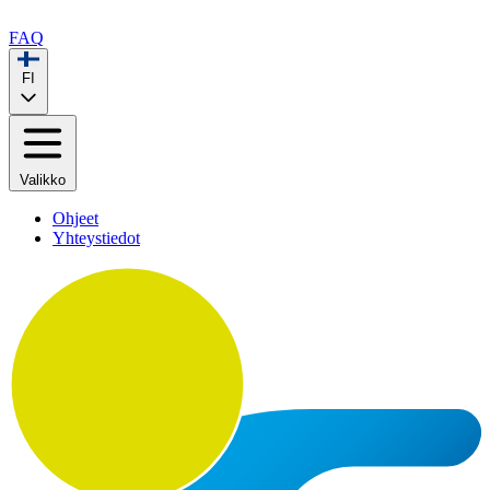
FAQ
FI
Valikko
Ohjeet
Yhteystiedot