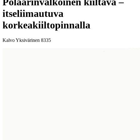
Polaarinvalkoinen kiiltävä –
itseliimautuva
korkeakiiltopinnalla
Kalvo Yksivärinen 8335