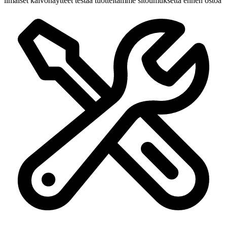
ilmaiset kalvonäytteet
testaa tuotteitamme sitoumuksetta ennen ostoa