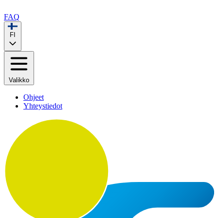
FAQ
FI
Valikko
Ohjeet
Yhteystiedot