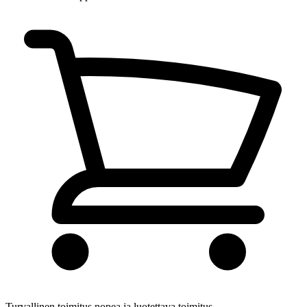
Turvallinen toimitus
nopea ja luotettava toimitus