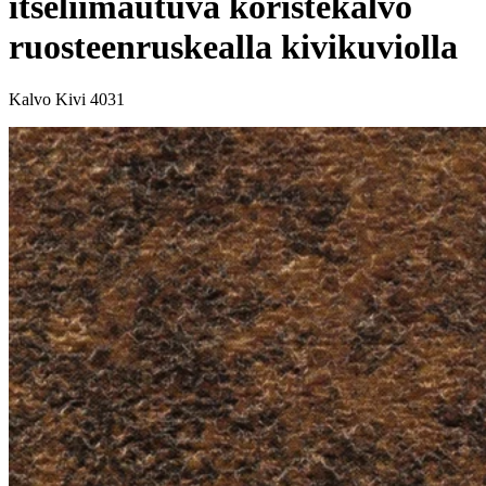
itseliimautuva koristekalvo
ruosteenruskealla kivikuviolla
Kalvo Kivi 4031