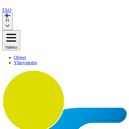
FAQ
FI
Valikko
Ohjeet
Yhteystiedot