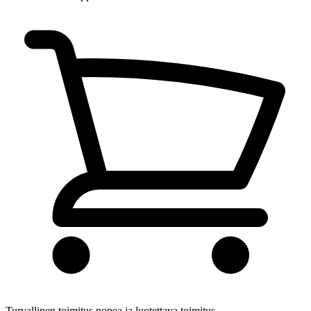
Turvallinen toimitus
nopea ja luotettava toimitus