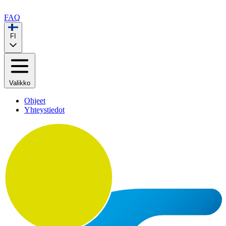
FAQ
FI
Valikko
Ohjeet
Yhteystiedot