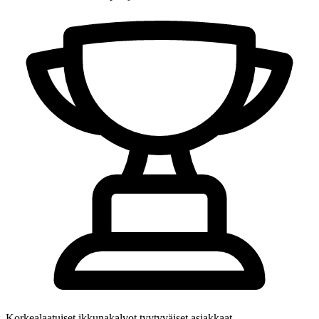
Korkealaatuiset ikkunakalvot
tyytyväiset asiakkaat