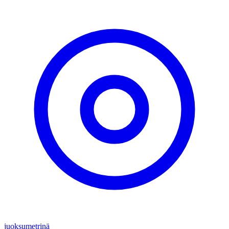
juoksumetrinä