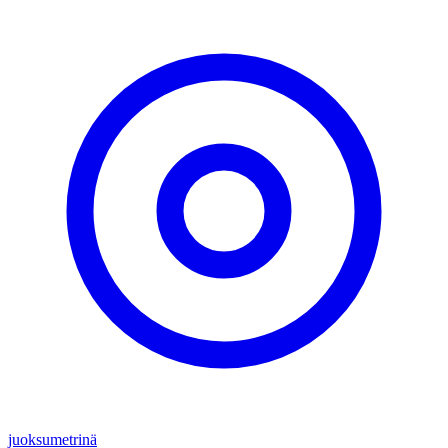
juoksumetrinä