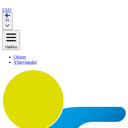
FAQ
FI
Valikko
Ohjeet
Yhteystiedot