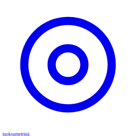
juoksumetrinä