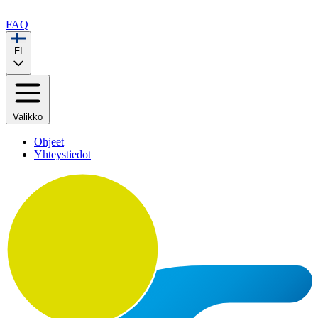
FAQ
FI
Valikko
Ohjeet
Yhteystiedot