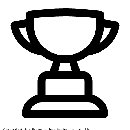
Korkealaatuiset ikkunakalvot
tyytyväiset asiakkaat