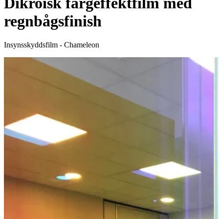
Dikroisk färgeffektfilm med
regnbågsfinish
Insynsskyddsfilm - Chameleon