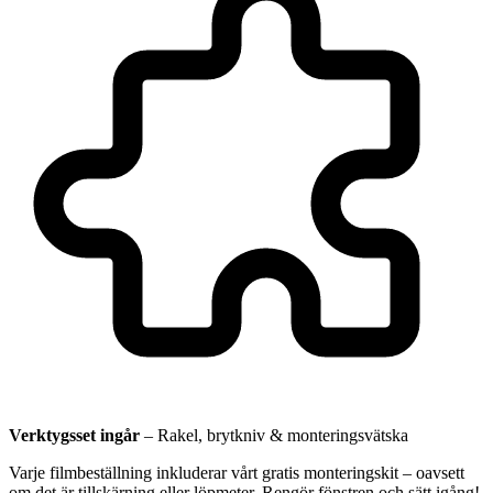
Verktygsset ingår
–
Rakel, brytkniv & monteringsvätska
Varje filmbeställning inkluderar vårt gratis monteringskit – oavsett
om det är tillskärning eller löpmeter. Rengör fönstren och sätt igång!