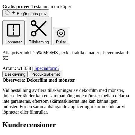
Gratis prover
Testa innan du köper
Begär gratis prov
Löpmeter
Tillskärning
Rullar
Alla priser inkl.
25% MOMS
, exkl. fraktkostnader
|
Leveransland:
SE
Art.nr.: wf-338
|
Specialform?
Beskrivning
Produktsäkerhet
Observera: Dekorfilm med mönster
Vid beställning av flera tillskärningar av dekorfilm med mönster,
linjer eller ränder kan ett sammanhängande mönster mellan delarna
inte garanteras, eftersom skärmaskinerna inte kan känna igen
mönster. För en sammanhängande applicering rekommenderar vi
löpmeter eller filmrullar.
Kundrecensioner