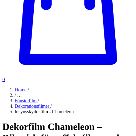
0
Home
/
/
…
Fönsterfilm
/
Dekorationsfilmer
/
Insynsskyddsfilm - Chameleon
Dekorfilm Chameleon –