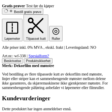
Gratis prøver
Test før du kjøper
Bestill gratis prøve
Løpemeter
Tilpasset kutt
Ruller
Alle priser inkl.
0% MVA
, ekskl. frakt
|
Leveringsland:
NO
Art.nr.: wf-338
|
Spesialform?
Beskrivelse
Produktsikkerhet
Merk: Dekorfilm med mønstre
Ved bestilling av flere tilpassede kutt av dekorfilm med mønstre,
linjer eller striper kan et sammenhengende mønster mellom delene
ikke garanteres, da skjæremaskinene ikke gjenkjenner mønstre. For
sammenhengende påføring anbefaler vi løpemeter eller filmruller.
Kundevurderinger
Dette produktet har ingen anmeldelser ennå.