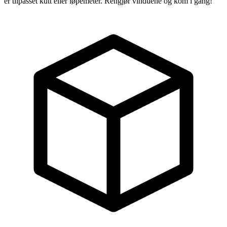
er tilpasset kutt eller løpemeter. Rengjør vinduene og kom i gang!