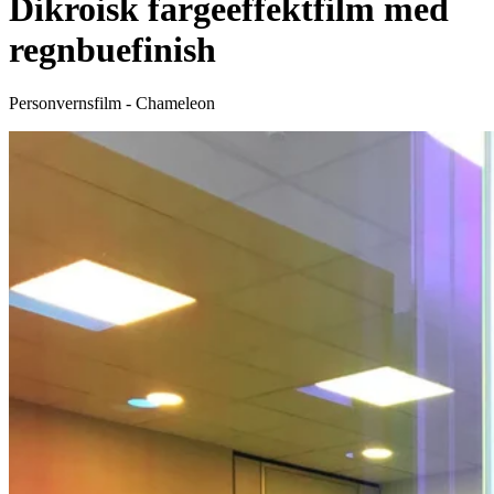
Dikroisk fargeeffektfilm med
regnbuefinish
Personvernsfilm - Chameleon