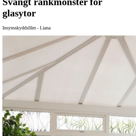
Svängt rankmönster för
glasytor
Insynsskyddsfilm - Liana