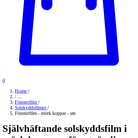
0
Home
/
/
…
Fönsterfilm
/
Solskyddsfilmer
/
Fönsterfilm - mörk koppar - ute
Självhäftande solskyddsfilm i