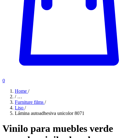
0
Home
/
/
…
Furniture films
/
Liso
/
Lámina autoadhesiva unicolor 8071
Vinilo para muebles verde