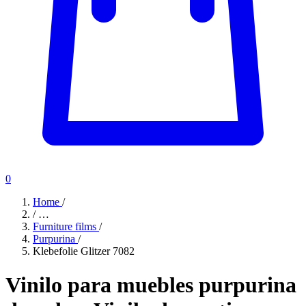
0
Home
/
/
…
Furniture films
/
Purpurina
/
Klebefolie Glitzer 7082
Vinilo para muebles purpurina