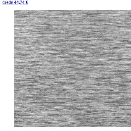
desde
44,74 €